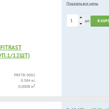
Показать все цены
шт.
В КОР
FITRAST
УП.1/12ШТ)
PRFTR-9001
0.384 кг.
3
0,0008 м