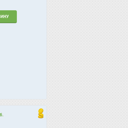
ЗИНУ
б.