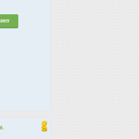
ЗИНУ
б.