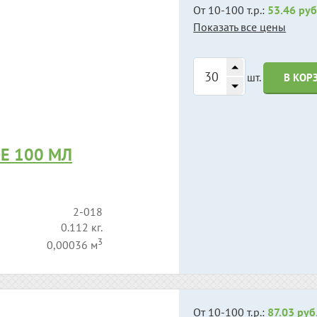
От 10-100 т.р.:
53.46 руб
Показать все цены
шт.
В КОР
Е 100 МЛ
2-018
0.112 кг.
3
0,00036 м
От 10-100 т.р.:
87.03 руб