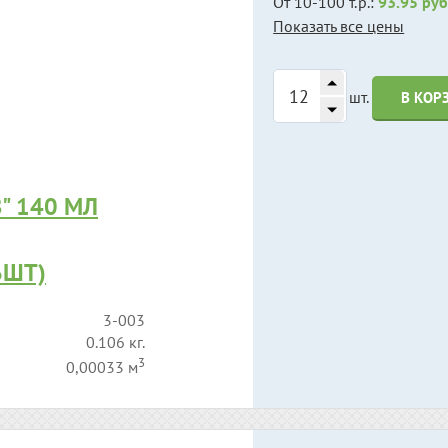
От 10-100 т.р.:
93.95 руб
Показать все цены
шт.
В КОР
" 140 МЛ
6ШТ)
3-003
0.106 кг.
3
0,00033 м