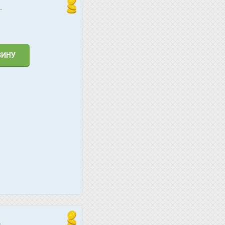
.
ЗИНУ
.