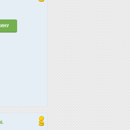
ЗИНУ
б.