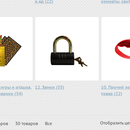
и др (22)
комнаты, сант
 игры и отдыха,
12. Замки (35)
10. Прочий х
врики (34)
товар (22)
Отобразить ц
аров
30 товаров
Все