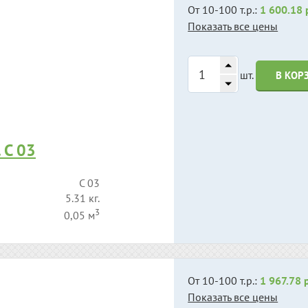
От 10-100 т.р.:
1 600.18 
Показать все цены
шт.
В КОР
 С 03
С 03
5.31 кг.
3
0,05 м
От 10-100 т.р.:
1 967.78 
Показать все цены