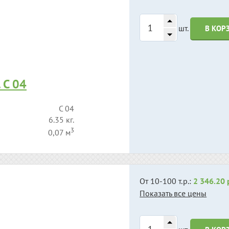
шт.
В КОР
 С 04
С 04
6.35 кг.
3
0,07 м
От 10-100 т.р.:
2 346.20 
Показать все цены