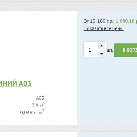
От 10-100 т.р.:
1 680.18 
Показать все цены
шт.
В КОР
ИНИЙ А03
А03
2.5 кг.
3
0,04952 м