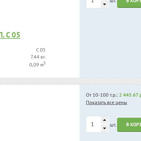
шт.
В КОР
. С 05
С 05
7.44 кг.
3
0,09 м
От 10-100 т.р.:
2 445.67 
Показать все цены
шт.
В КОР