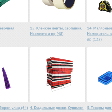
ревочная
15. Клейкие ленты, Серпянка,
14. Малярный
)
Изолента и пр (48)
Измерительны
др (122)
уборки улиц (64)
4. Гладильные доски, Сушилки
5. Товары для