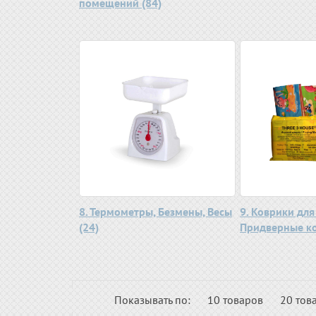
помещений (84)
8. Термометры, Безмены, Весы
9. Коврики для
(24)
Придверные ко
Показывать по:
10 товаров
20 тов