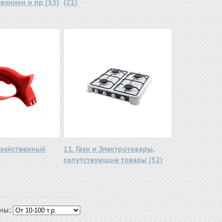
ехники и пр (33)
(21)
озяйственный
11. Газо и Электротовары,
сопутствующие товары (52)
ены: