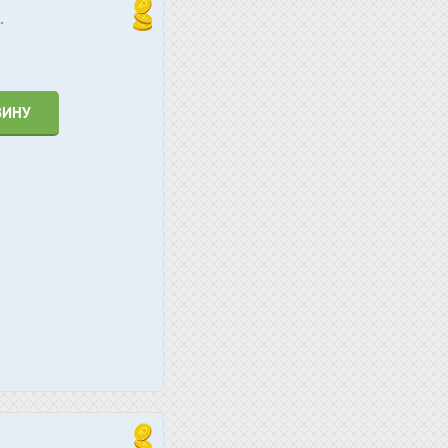
.
ЗИНУ
.