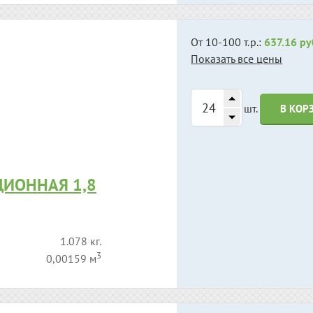
От 10-100 т.р.:
637.16 ру
Показать все цены
шт.
В КОР
ИОННАЯ 1,8
1.078 кг.
3
0,00159 м