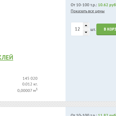
От 10-100 т.р.:
10.62 руб
Показать все цены
шт.
В КОР
 КЛЕЙ
145 020
0.012 кг.
3
0,00007 м
От 10-100 т.р.:
11.82 руб