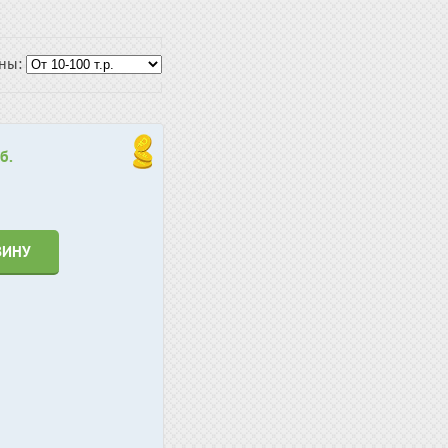
ены:
б.
ЗИНУ