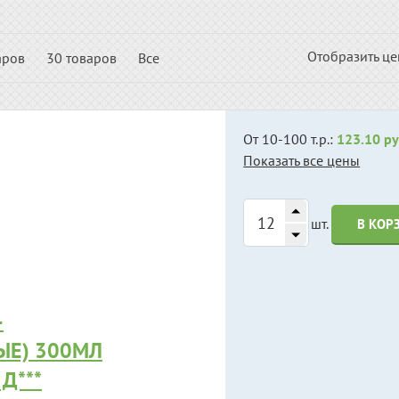
Отобразить ц
аров
30 товаров
Все
От 10-100 т.р.:
123.10 ру
Показать все цены
шт.
В КОР
-
ЫЕ) 300МЛ
Д***