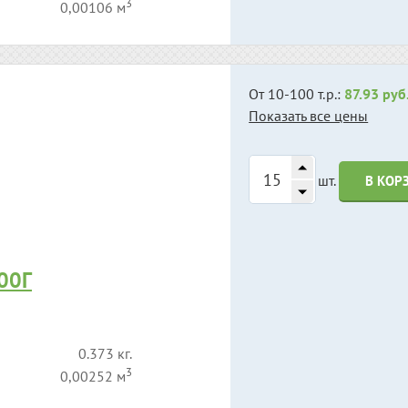
3
0,00106 м
От 10-100 т.р.:
87.93 руб
Показать все цены
шт.
В КОР
00Г
0.373 кг.
3
0,00252 м