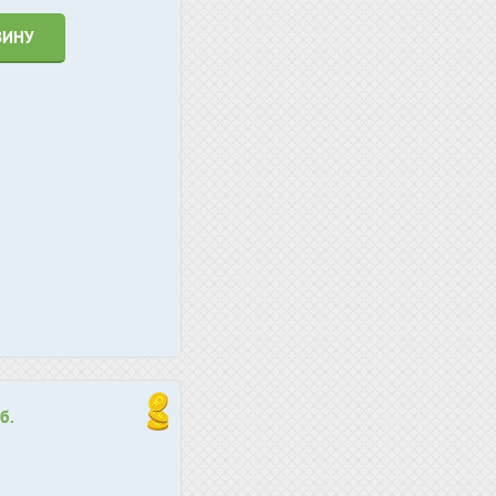
ЗИНУ
б.