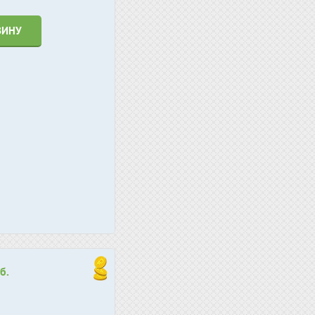
ЗИНУ
б.