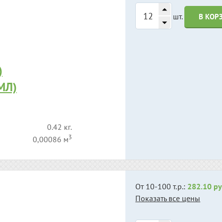
шт.
В КОР
)
МЛ)
0.42 кг.
3
0,00086 м
От 10-100 т.р.:
282.10 ру
Показать все цены