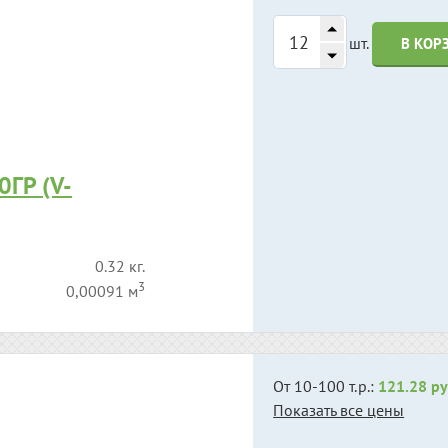
шт.
В КОР
ГР (V-
0.32 кг.
3
0,00091 м
От 10-100 т.р.:
121.28 ру
Показать все цены