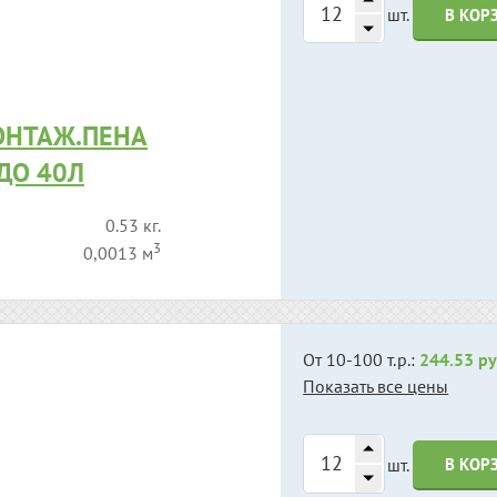
шт.
В КОР
ОНТАЖ.ПЕНА
 ДО 40Л
0.53 кг.
3
0,0013 м
От 10-100 т.р.:
244.53 ру
Показать все цены
шт.
В КОР