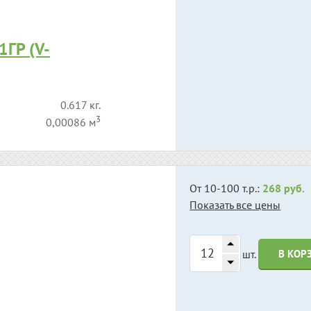
ГР (V-
0.617 кг.
3
0,00086 м
От 10-100 т.р.:
268 руб.
Показать все цены
шт.
В КОР