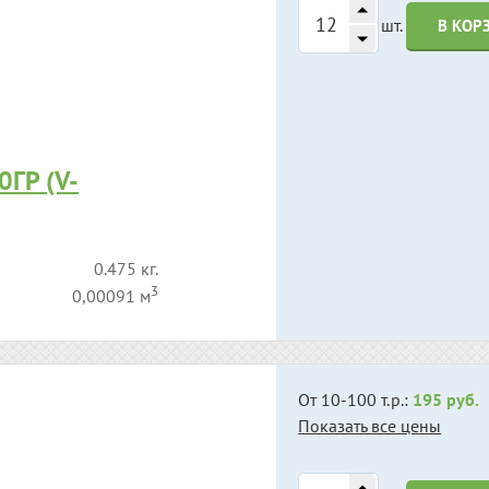
шт.
В КОР
ГР (V-
0.475 кг.
3
0,00091 м
От 10-100 т.р.:
195 руб.
Показать все цены