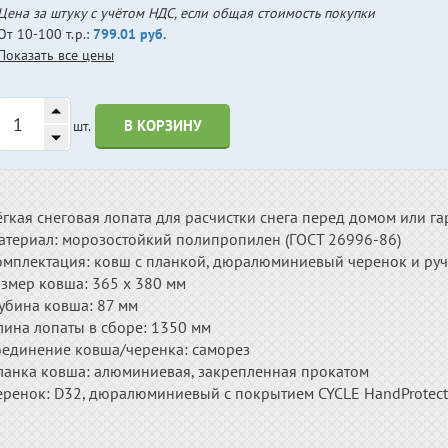
Цена за штуку с учётом НДС, если общая стоимость покупки
От 10-100 т.р.:
799.01 руб.
Показать все цены
В КОРЗИНУ
шт.
гкая снеговая лопата для расчистки снега перед домом или г
атериал: морозостойкий полипропилен (ГОСТ 26996-86)
омплектация: ковш с планкой, дюралюминиевый черенок и руч
азмер ковша: 365 х 380 мм
убина ковша: 87 мм
лина лопаты в сборе: 1350 мм
оединение ковша/черенка: саморез
ланка ковша: алюминиевая, закрепленная прокатом
еренок: D32, дюралюминиевый с покрытием CYCLE HandProtect