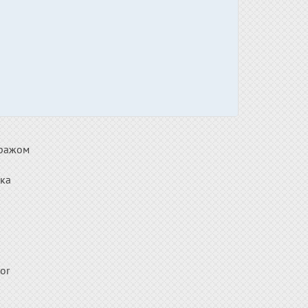
аражом
ка
or