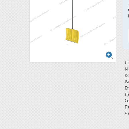
Лё
М
К
Р
Гл
Д
С
П
Ч