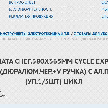
ВОПРОС-ОТВЕТ
СК
БЛАГОТВОРИТЕЛЬНОСТЬ
МЫ
РЕКЛАМНАЯ ПРОДУКЦИЯ
СП
 ИНСТРУМЕНТЫ, ЭЛЕКТРОТЕХНИКА И Т.Д.
/
7. ТОВАРЫ ДЛЯ УБ
/
ЛОПАТА СНЕГ.380Х365ММ CYCLE EXPERT SKIF (ДЮРАЛЮМ.ЧЕР.
АТА СНЕГ.380Х365ММ CYCLE EX
 (ДЮРАЛЮМ.ЧЕР.+V РУЧКА) С АЛ.
(УП.1/5ШТ) ЦИКЛ
:
ъём: