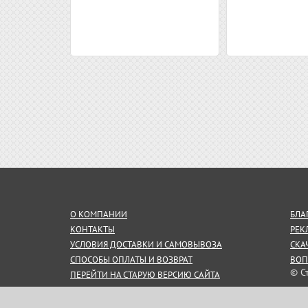
О КОМПАНИИ
БЛА
КОНТАКТЫ
РЕК
УСЛОВИЯ ДОСТАВКИ И САМОВЫВОЗА
СКА
СПОСОБЫ ОПЛАТЫ И ВОЗВРАТ
ВОП
© С
ПЕРЕЙТИ НА СТАРУЮ ВЕРСИЮ САЙТА
СОГЛАШЕНИЕ НА ОБРАБОТКУ
Инф
ПЕРСОНАЛЬНЫХ ДАННЫХ