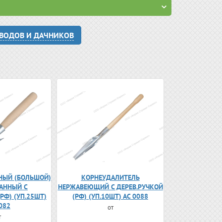
ОВОДОВ И ДАЧНИКОВ
НЫЙ (БОЛЬШОЙ)
КОРНЕУДАЛИТЕЛЬ
АННЫЙ С
НЕРЖАВЕЮЩИЙ С ДЕРЕВ.РУЧКОЙ
РФ) (УП.25ШТ)
(РФ) (УП.10ШТ) АС 0088
082
от
т