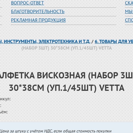
ВОПРОС-ОТВЕТ
СК
БЛАГОТВОРИТЕЛЬНОСТЬ
МЫ
РЕКЛАМНАЯ ПРОДУКЦИЯ
СП
Ы, ИНСТРУМЕНТЫ, ЭЛЕКТРОТЕХНИКА И Т.Д.
/
6. ТОВАРЫ ДЛЯ 
(НАБОР 3ШТ) 30*38СМ (УП.1/45ШТ) VETTA
АЛФЕТКА ВИСКОЗНАЯ (НАБОР 3Ш
30*38СМ (УП.1/45ШТ) VETTA
икул:
:
ъём:
Цена за штуку с учётом НДС, если общая стоимость покупки