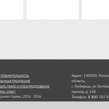
Адрес: 140000, Моск
ГОТВОРИТЕЛЬНОСТЬ
область,
ЛАМНАЯ ПРОДУКЦИЯ
г. Люберцы, ул. Коте
ЧАТЬ ПРАЙС И СПЕЦПРЕДЛОЖЕНИЕ
проезд, д. 14Б
РОС-ОТВЕТ
тримат-Сервис, 2016 - 2026
Телефон:
8 800 707-
Электронная почта:
uplo
ормация на сайте не является