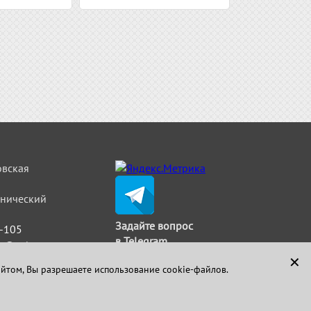
овская
льнический
Задайте вопрос
5-105
в Telegram
t@strimat.ru
✕
айтом, Вы разрешаете использование cookie-файлов.