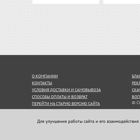
О КОМПАНИИ
БЛА
КОНТАКТЫ
РЕК
УСЛОВИЯ ДОСТАВКИ И САМОВЫВОЗА
СКА
СПОСОБЫ ОПЛАТЫ И ВОЗВРАТ
ВОП
© С
ПЕРЕЙТИ НА СТАРУЮ ВЕРСИЮ САЙТА
СОГЛАШЕНИЕ НА ОБРАБОТКУ
Инф
ПЕРСОНАЛЬНЫХ ДАННЫХ
пуб
Для улучшения работы сайта и его взаимодействия 