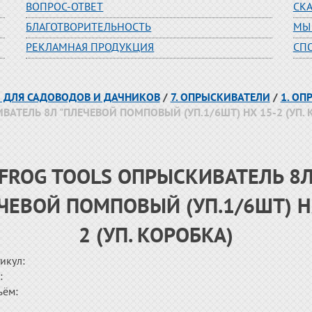
ВОПРОС-ОТВЕТ
СК
БЛАГОТВОРИТЕЛЬНОСТЬ
МЫ
РЕКЛАМНАЯ ПРОДУКЦИЯ
СП
Ы ДЛЯ САДОВОДОВ И ДАЧНИКОВ
/
7. ОПРЫСКИВАТЕЛИ
/
1. ОП
ВАТЕЛЬ 8Л "ПЛЕЧЕВОЙ ПОМПОВЫЙ (УП.1/6ШТ) HX 15-2 (УП. 
FROG TOOLS ОПРЫСКИВАТЕЛЬ 8
ЧЕВОЙ ПОМПОВЫЙ (УП.1/6ШТ) H
2 (УП. КОРОБКА)
икул:
:
ъём: