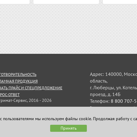
Адрес: 140000, Моск
ГОТВОРИТЕЛЬНОСТЬ
область,
ЛАМНАЯ ПРОДУКЦИЯ
г. Люберцы, ул. Коте
ЧАТЬ ПРАЙС И СПЕЦПРЕДЛОЖЕНИЕ
проезд, д. 14Б
РОС-ОТВЕТ
тримат-Сервис, 2016 - 2026
Телефон:
8 800 707-
Электронная почта:
uplo
ормация на сайте не является
личной офертой
с пользователями мы используем файлы cookie. Продолжая работу с с
Принять